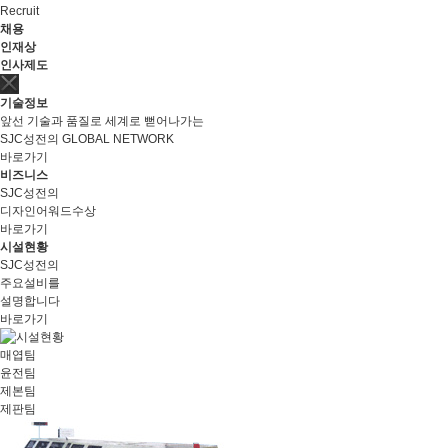
Recruit
채용
인재상
인사제도
기술정보
앞선 기술과 품질로 세계로 뻗어나가는
SJC성전의 GLOBAL NETWORK
바로가기
비즈니스
SJC성전의
디자인어워드수상
바로가기
시설현황
SJC성전의
주요설비를
설명합니다
바로가기
매엽팀
윤전팀
제본팀
제판팀