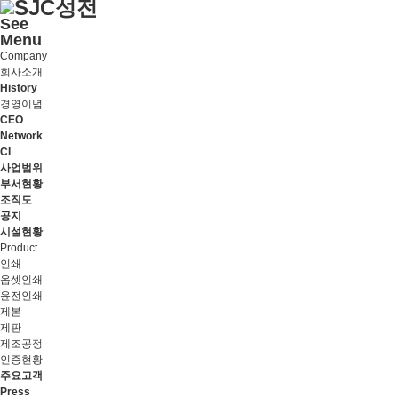
See
Menu
Company
회사소개
History
경영이념
CEO
Network
CI
사업범위
부서현황
조직도
공지
시설현황
Product
인쇄
옵셋인쇄
윤전인쇄
제본
제판
제조공정
인증현황
주요고객
Press